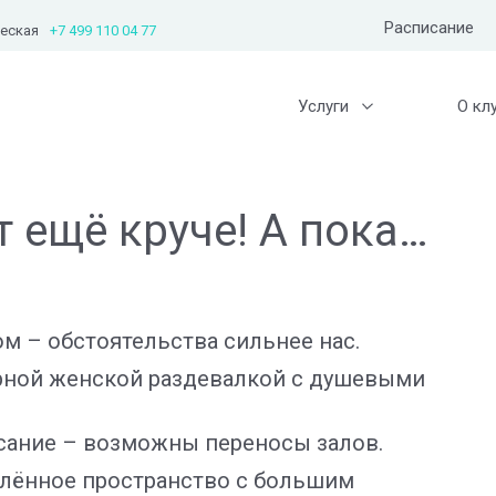
Расписание
ческая
+7 499 110 04 77
Услуги
О кл
т ещё круче! А пока…
м – обстоятельства сильнее нас.
рной женской раздевалкой с душевыми
сание – возможны переносы залов.
влённое пространство с большим